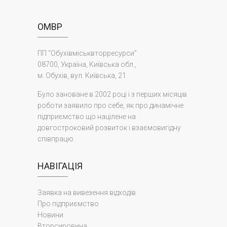
ОМВР
ПП “Обухівміськвторресурси”
08700, Україна, Київська обл.,
м. Обухів, вул. Київська, 21
Було зановане в 2002 році і з перших місяців
роботи заявило про себе, як про динамічне
підприємство що націлене на
довгостроковий розвиток і взаємовигідну
співпрацю.
НАВІГАЦІЯ
Заявка на вивезення відходів
Про підприємство
Новини
Вторсировина