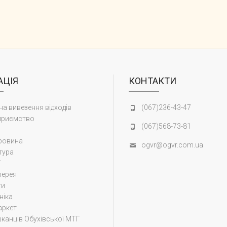
АЦІЯ
КОНТАКТИ
на вивезення відходів
(067)236-43-47
приємство
(067)568-73-81
ровина
ogvr@ogvr.com.ua
тура
ї
лерея
ти
ніка
аркет
канців Обухівської МТГ