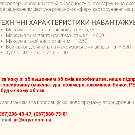
еперевершеною круговий обзорностью. Конструкційна схема
озташуванням двигуна розширює сферу застосування маш
ТЕХНІЧНІ ХАРАКТЕРИСТИКИ НАВАНТАЖУВА
Максимальна висота підйому, м – 16,73
Максимальна вантажопід’ємність, кг – 4000
Максимальний виліт стріли, м – 12,50
Вантажопід’ємність на максимальному вильоті, кг – 600
Турбо, кВт / к.с. – 74,6 / 100
 зв’язку зі збільшенням об’ємів виробництва, наше під
торсировину (макулатура, полімери, алюмінієві банки, P
 будь-якому об’ємі.
з запитаннями та пропозиціями щодо продажу вторсировини
067)236-43-47, (067)568-73-81
-mail:
pr@ogvr.com.ua