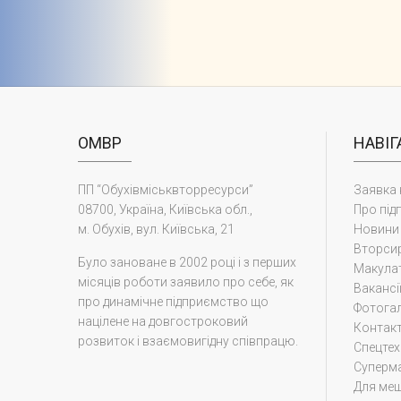
ОМВР
НАВІГ
ПП “Обухівміськвторресурси”
Заявка 
08700, Україна, Київська обл.,
Про під
м. Обухів, вул. Київська, 21
Новини
Вторси
Було зановане в 2002 році і з перших
Макула
місяців роботи заявило про себе, як
Вакансі
про динамічне підприємство що
Фотога
націлене на довгостроковий
Контак
розвиток і взаємовигідну співпрацю.
Cпецтех
Суперм
Для меш