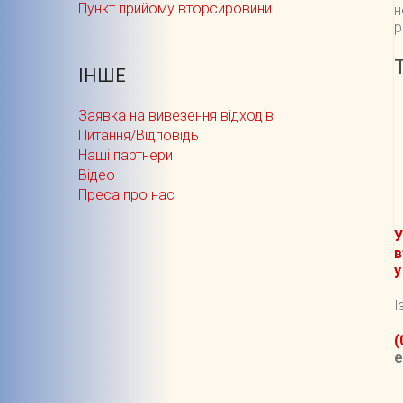
Пункт прийому вторсировини
н
р
ІНШЕ
Заявка на вивезення відходів
Питання/Відповідь
Наші партнери
Відео
Преса про нас
У
в
у
І
(
e