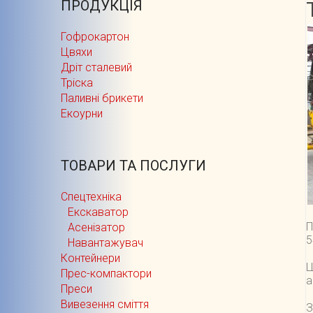
ПРОДУКЦІЯ
Гофрокартон
Цвяхи
Дріт сталевий
Тріска
Паливні брикети
Екоурни
ТОВАРИ ТА ПОСЛУГИ
Cпецтехніка
Екскаватор
П
Асенізатор
5
Навантажувач
Контейнери
Ц
Прес-компактори
а
Преси
Вивезення сміття
З