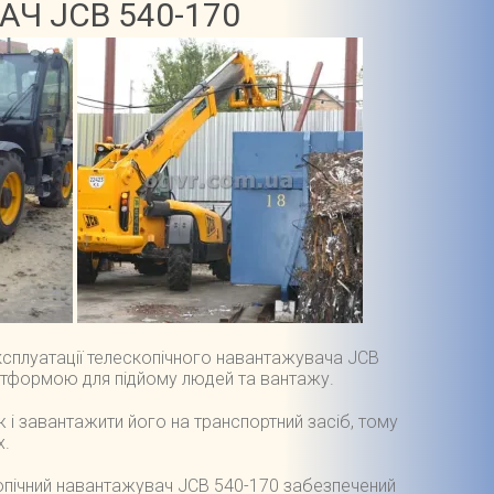
Ч JCB 540-170
сплуатації телескопічного навантажувача JCB
платформою для підйому людей та вантажу.
 і завантажити його на транспортний засіб, тому
х.
копічний навантажувач JCB 540-170 забезпечений