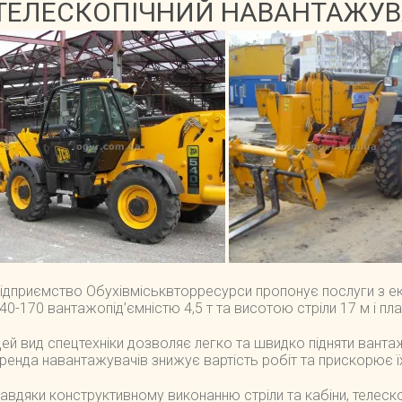
ТЕЛЕСКОПІЧНИЙ НАВАНТАЖУВА
ідприємство Обухівміськвторресурси пропонує послуги з ек
40-170 вантажопід’ємністю 4,5 т та висотою стріли 17 м і 
ей вид спецтехніки дозволяє легко та швидко підняти вантаж
ренда навантажувачів знижує вартість робіт та прискорює ї
авдяки конструктивному виконанню стріли та кабіни, телес