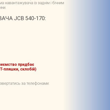
 навантажувача із заднім і бічним
ини.
ЧА JCB 540-170:
приємство придбає
ET-пляшки, склобій)
 звертатись за телефонами: