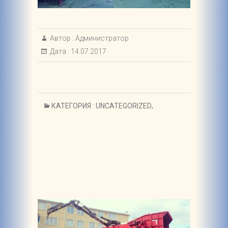
Автор :
Администратор
Дата :
14.07.2017
КАТЕГОРИЯ :
UNCATEGORIZED
,