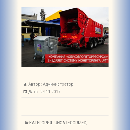
Автор :
Администратор
Дата :
24.11.2017
КАТЕГОРИЯ :
UNCATEGORIZED
,