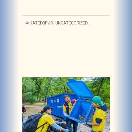
КАТЕГОРИЯ :
UNCATEGORIZED
,