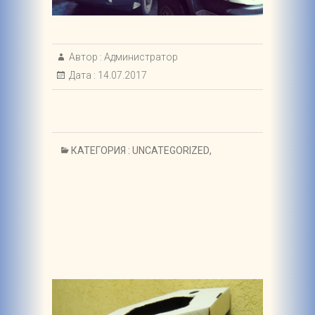
Автор :
Администратор
Дата :
14.07.2017
КАТЕГОРИЯ :
UNCATEGORIZED
,