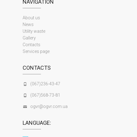
NAVIGATION
About us
News
Utility waste
Gallery
Contacts
Services page
CONTACTS
(067)236-43-47
(067)568-73-81
ogvr@ogvr.com.ua
LANGUAGE: