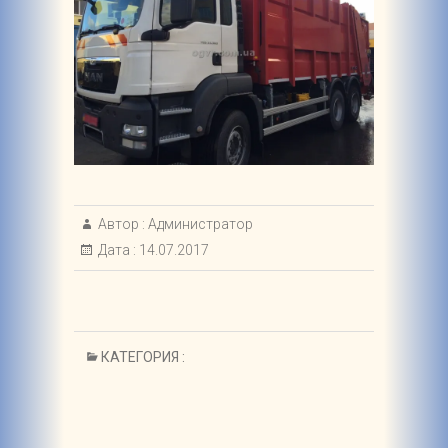
Автор :
Администратор
Дата :
14.07.2017
КАТЕГОРИЯ :